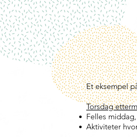
Et eksempel på
Torsdag etterm
Felles middag,
Aktiviteter hvo