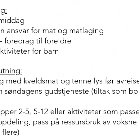
ng:
v middag
len ansvar for mat og matlaging
foredrag til foreldre
tiviteter for barn
utning:
ing med kveldsmat og
tenne lys før avreis
m
søndagens gudstjeneste (tiltak som bo
pper 2-5, 5-12 eller aktiviteter som passer
pdeling, pass på ressursbruk av voksne
 flere)