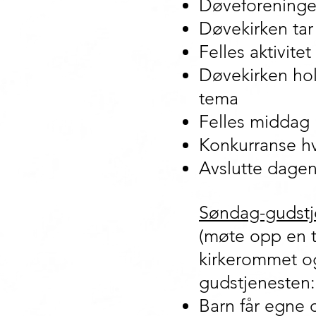
Døveforeningen
Døvekirken tar
Felles aktivitet
Døvekirken hol
tema
Felles middag
Konkurranse hv
Avslutte dagen
Søndag-gudstje
(møte opp en t
kirkerommet og
gudstjenesten:
Barn får egne 