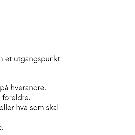
om et utgangspunkt.
t på hverandre.
 foreldre.
ller hva som skal
e.