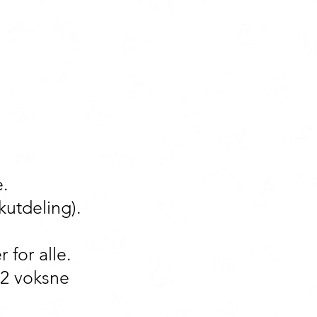
e.
kutdeling).
 for alle.
 2 voksne