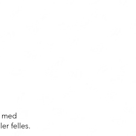
r med
er felles.