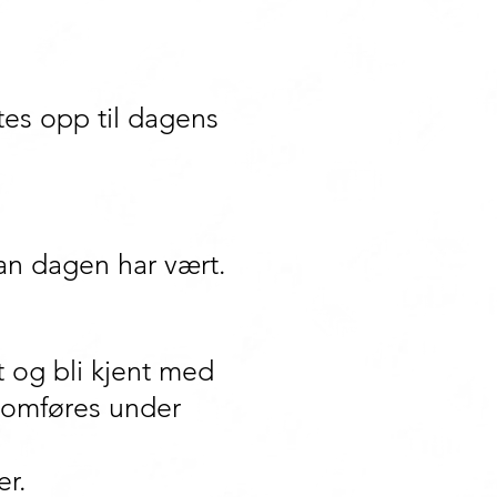
tes opp til dagens
an dagen har vært.
t og bli kjent med
nomføres under
er.