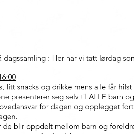
 dagssamling : Her har vi tatt lørdag s
16:00
 litt snacks og drikke mens alle får hils
ne presenterer seg selv til ALLE barn og
vedansvar for dagen og opplegget forte
dagen.
r de blir oppdelt mellom barn og foreldr