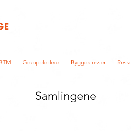
GE
 BTM
Gruppeledere
Byggeklosser
Ress
Samlingene