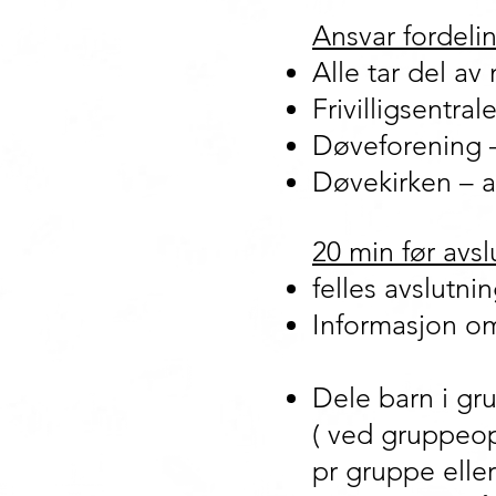
Ansvar fordeli
Alle tar del a
Frivilligsentra
Døveforening – 
Døvekirken – ak
20 min før avsl
felles avslutn
Informasjon o
Dele barn i gru
( ved gruppeop
pr gruppe eller