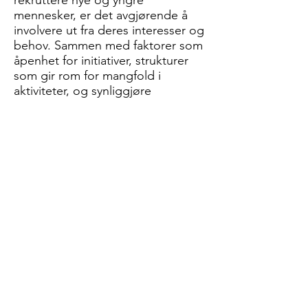
rekruttere nye og yngre
mennesker, er det avgjørende å
involvere ut fra deres interesser og
behov. Sammen med faktorer som
åpenhet for initiativer, strukturer
som gir rom for mangfold i
aktiviteter, og synliggjøre
mulighetene for deltakelse.
Vi må også passe oss for å ikke
sette fokus kun på rekruttering,
men også oppfølgning av frivillige.
Det vil si at man ikke fokuserer kun
på rekruttering, men tenke lenger
enn dette. Våre kirkelige ansatte
må motivere og ta vare på frivillige
og det forutsetter evne til å knytte
nettverk, inspirere og engasjere.
Det vil kreve kompetanse og
egnethet. Det betyr at en må
bevisstgjøre egne menighetsråd