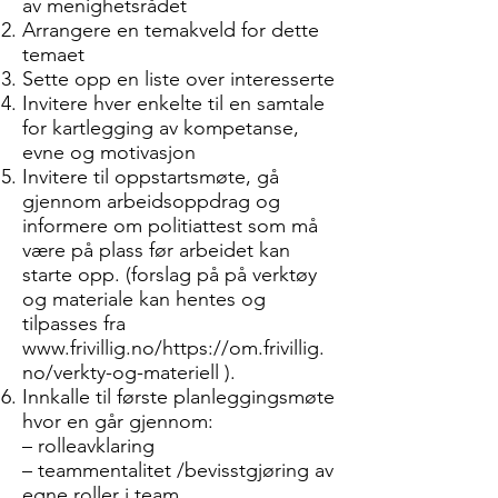
av menighetsrådet
Arrangere en temakveld for dette
temaet
Sette opp en liste over interesserte
Invitere hver enkelte til en samtale
for kartlegging av kompetanse,
evne og motivasjon
Invitere til oppstartsmøte, gå
gjennom arbeidsoppdrag og
informere om politiattest som må
være på plass før arbeidet kan
starte opp. (forslag på på verktøy
og materiale kan hentes og
tilpasses fra
www.frivillig.no/https://om.frivillig.
no/verkty-og-materiell
).
Innkalle til første planleggingsmøte
hvor en går gjennom:
– rolleavklaring
– teammentalitet /bevisstgjøring av
egne roller i team